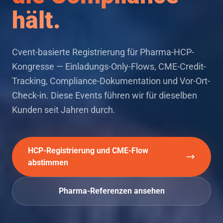
hält.
Cvent-basierte Registrierung für Pharma-HCP-
Kongresse — Einladungs-Only-Flows, CME-Credit-
Kernleistungen
Tracking, Compliance-Dokumentation und Vor-Ort-
Check-in. Diese Events führen wir für dieselben
Kunden seit Jahren durch.
HCP-Registrierung und CME-Flow
abstimmen
Pharma-Referenzen ansehen