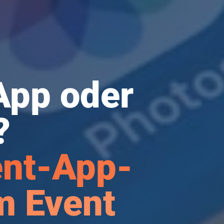
App oder
?
ent-App-
m Event